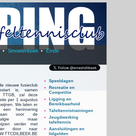
m
Smoelenboek
Einde
Speeldagen
de nieuwe fusieclub
Recreatie en
estart is, samen
Competitie
 TTGB, zal deze
Ligging en
site per 1 augustus
Bereikbaarheid
wijnen. We laten er
 een herinnering
Tafeltennistrainingen
staan voor de
Jeugdwerking
stalgie maar
tafeltennis
wijzen verder met
zier door naar
Aansluitingen en
.TTCDILBEEK.BE
lidgelden