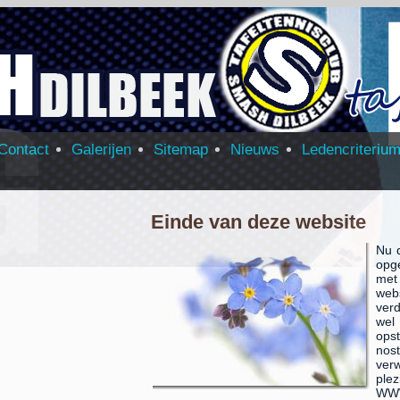
Contact
Galerijen
Sitemap
Nieuws
Ledencriteriu
Einde van deze website
Nu 
opg
met
web
verd
wel
op
no
ver
ple
WWW