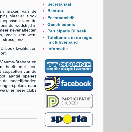
Secretariaat
Bestuur
igen maken van de
pin). Maar er is ook
Feestcomit�
t toepassen van de
Geschiedenis
dens de wedstrijd in
 meer nevenaffecten
Participatie Dilbeek
n, zoals zenuwen,
Tafeltennis in de regio
, stress, enz.
in clubverband
Dilbeek kwaliteit en
Informatie
ort.
 Vlaams-Brabant en
en heeft met een
t stopzetten van de
oot aantal spelers
n de mogelijkheden
jonge spelers naar
 waar er meer clubs