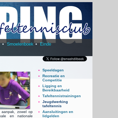
m
Smoelenboek
Einde
Speeldagen
Recreatie en
Competitie
Ligging en
Bereikbaarheid
Tafeltennistrainingen
Jeugdwerking
tafeltennis
e aanpak, zowel op
Aansluitingen en
ale en nationale
lidgelden