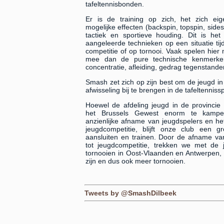
tafeltennisbonden.
Er is de training op zich, het zich e
mogelijke effecten (backspin, topspin, sides
tactiek en sportieve houding. Dit is he
aangeleerde technieken op een situatie tij
competitie of op tornooi. Vaak spelen hier
mee dan de pure technische kenmerke
concentratie, afleiding, gedrag tegenstander
Smash zet zich op zijn best om de jeugd in 
afwisseling bij te brengen in de tafeltennissp
Hoewel de afdeling jeugd in de provincie
het Brussels Gewest enorm te kamp
anzienlijke afname van jeugdspelers en he
jeugdcompetitie, blijft onze club een gr
aansluiten en trainen. Door de afname va
tot jeugdcompetitie, trekken we met de 
tornooien in Oost-Vlaanden en Antwerpen,
zijn en dus ook meer tornooien.
Tweets by @SmashDilbeek