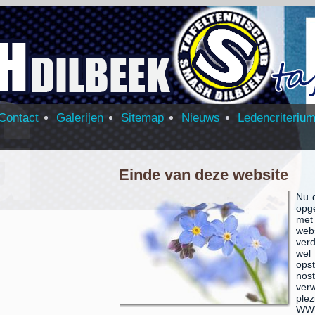
Contact
Galerijen
Sitemap
Nieuws
Ledencriteriu
Einde van deze website
Nu 
opg
met
web
verd
wel
op
no
ver
ple
WWW