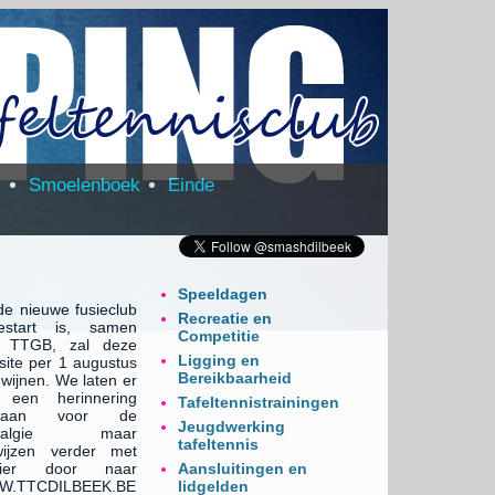
m
Smoelenboek
Einde
Speeldagen
de nieuwe fusieclub
Recreatie en
estart is, samen
Competitie
 TTGB, zal deze
Ligging en
site per 1 augustus
Bereikbaarheid
wijnen. We laten er
 een herinnering
Tafeltennistrainingen
staan voor de
Jeugdwerking
stalgie maar
tafeltennis
wijzen verder met
zier door naar
Aansluitingen en
.TTCDILBEEK.BE
lidgelden