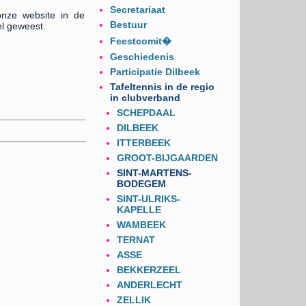
Secretariaat
nze website in de
Bestuur
el geweest.
Feestcomit�
Geschiedenis
Participatie Dilbeek
Tafeltennis in de regio
in clubverband
SCHEPDAAL
DILBEEK
ITTERBEEK
GROOT-BIJGAARDEN
SINT-MARTENS-
BODEGEM
SINT-ULRIKS-
KAPELLE
WAMBEEK
TERNAT
ASSE
BEKKERZEEL
ANDERLECHT
ZELLIK