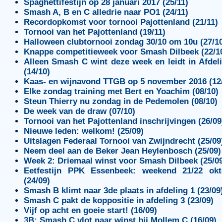
Spaghettifestijn op 28 januari 2017 (25/11)
Smash A, B en C alledrie naar PO1 (24/11)
Recordopkomst voor tornooi Pajottenland (21/11)
Tornooi van het Pajottenland (19/11)
Halloween clubtornooi zondag 30/10 om 10u (27/1
Knappe competitieweek voor Smash Dilbeek (22/1
Alleen Smash C wint deze week en leidt in Afdel
(14/10)
Kaas- en wijnavond TTGB op 5 november 2016 (12
Elke zondag training met Bert en Yoachim (08/10)
Steun Thierry nu zondag in de Pedemolen (08/10)
De week van de draw (07/10)
Tornooi van het Pajottenland inschrijvingen (26/09
Nieuwe leden: welkom! (25/09)
Uitslagen Federaal Tornooi van Zwijndrecht (25/09
Neem deel aan de Beker Jean Heylenbosch (25/09)
Week 2: Driemaal winst voor Smash Dilbeek (25/0
Eetfestijn PPK Essenbeek: weekend 21/22 okt
(24/09)
Smash B klimt naar 3de plaats in afdeling 1 (23/09
Smash C pakt de koppositie in afdeling 3 (23/09)
Vijf op acht en goeie start! (16/09)
3B: Smash C vlot naar winst bij Mollem C (16/09)