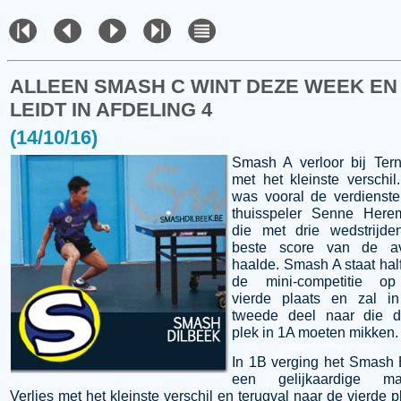
ALLEEN SMASH C WINT DEZE WEEK EN
LEIDT IN AFDELING 4
(14/10/16)
Smash A verloor bij Ter
met het kleinste verschil
was vooral de verdienst
thuisspeler Senne Here
die met drie wedstrijde
beste score van de a
haalde. Smash A staat ha
de mini-competitie o
vierde plaats en zal in
tweede deel naar die d
plek in 1A moeten mikken.
In 1B verging het Smash
een gelijkaardige man
Verlies met het kleinste verschil en terugval naar de vierde p