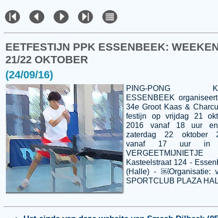
EETFESTIJN PPK ESSENBEEK: WEEKE
21/22 OKTOBER
(24/09/16)
PING-PONG K
ESSENBEEK organiseert 
34e Groot Kaas & Charcu
festijn op vrijdag 21 ok
2016 vanaf 18 uur e
zaterdag 22 oktober 
vanaf 17 uur in 
VERGEETMIJNIETJE
Kasteelstraat 124 - Esse
(Halle) - ￼Organisatie: v
SPORTCLUB PLAZA HA