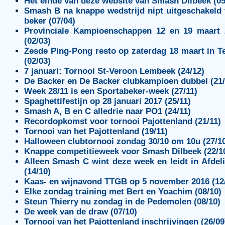
Het einde van deze website van Smash Dilbeek (05
Smash B na knappe wedstrijd nipt uitgeschakeld
beker (07/04)
Provinciale Kampioenschappen 12 en 19 maart 
(02/03)
Zesde Ping-Pong resto op zaterdag 18 maart in T
(02/03)
7 januari: Tornooi St-Veroon Lembeek (24/12)
De Backer en De Backer clubkampioen dubbel (21/
Week 28/11 is een Sportabeker-week (27/11)
Spaghettifestijn op 28 januari 2017 (25/11)
Smash A, B en C alledrie naar PO1 (24/11)
Recordopkomst voor tornooi Pajottenland (21/11)
Tornooi van het Pajottenland (19/11)
Halloween clubtornooi zondag 30/10 om 10u (27/1
Knappe competitieweek voor Smash Dilbeek (22/1
Alleen Smash C wint deze week en leidt in Afdel
(14/10)
Kaas- en wijnavond TTGB op 5 november 2016 (12
Elke zondag training met Bert en Yoachim (08/10)
Steun Thierry nu zondag in de Pedemolen (08/10)
De week van de draw (07/10)
Tornooi van het Pajottenland inschrijvingen (26/09