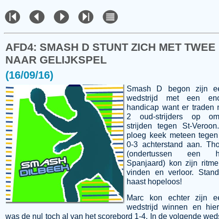
AFD4: SMASH D STUNT ZICH MET TWEE
NAAR GELIJKSPEL
(16/09/16)
Smash D begon zijn ee
wedstrijd met een en
handicap want er traden
2 oud-strijders op o
strijden tegen St-Veroo
ploeg keek meteen tegen
0-3 achterstand aan. Th
(ondertussen een h
Spanjaard) kon zijn ritme
vinden en verloor. Stan
haast hopeloos!
Marc kon echter zijn ee
wedstrijd winnen en hie
was de nul toch al van het scorebord 1-4. In de volgende weds