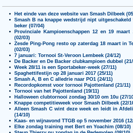
Het einde van deze website van Smash Dilbeek (05
Smash B na knappe wedstrijd nipt uitgeschakeld
beker (07/04)
Provinciale Kampioenschappen 12 en 19 maart 
(02/03)
Zesde Ping-Pong resto op zaterdag 18 maart in T
(02/03)
7 januari: Tornooi St-Veroon Lembeek (24/12)
De Backer en De Backer clubkampioen dubbel (21/
Week 28/11 is een Sportabeker-week (27/11)
Spaghettifestijn op 28 januari 2017 (25/11)
Smash A, B en C alledrie naar PO1 (24/11)
Recordopkomst voor tornooi Pajottenland (21/11)
Tornooi van het Pajottenland (19/11)
Halloween clubtornooi zondag 30/10 om 10u (27/1
Knappe competitieweek voor Smash Dilbeek (22/1
Alleen Smash C wint deze week en leidt in Afdel
(14/10)
Kaas- en wijnavond TTGB op 5 november 2016 (12
Elke zondag training met Bert en Yoachim (08/10)
Steun Thierry nu zondag in de Pedemolen (08/10)