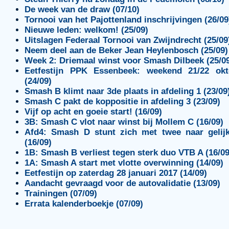
De week van de draw (07/10)
Tornooi van het Pajottenland inschrijvingen (26/09
Nieuwe leden: welkom! (25/09)
Uitslagen Federaal Tornooi van Zwijndrecht (25/09
Neem deel aan de Beker Jean Heylenbosch (25/09)
Week 2: Driemaal winst voor Smash Dilbeek (25/0
Eetfestijn PPK Essenbeek: weekend 21/22 okt
(24/09)
Smash B klimt naar 3de plaats in afdeling 1 (23/09
Smash C pakt de koppositie in afdeling 3 (23/09)
Vijf op acht en goeie start! (16/09)
3B: Smash C vlot naar winst bij Mollem C (16/09)
Afd4: Smash D stunt zich met twee naar gelijk
(16/09)
1B: Smash B verliest tegen sterk duo VTB A (16/09
1A: Smash A start met vlotte overwinning (14/09)
Eetfestijn op zaterdag 28 januari 2017 (14/09)
Aandacht gevraagd voor de autovalidatie (13/09)
Trainingen (07/09)
Errata kalenderboekje (07/09)