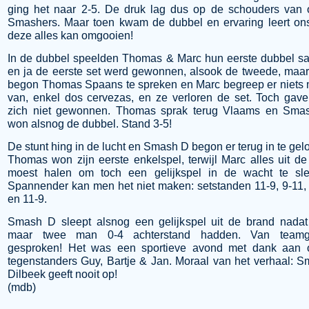
ging het naar 2-5. De druk lag dus op de schouders van
Smashers. Maar toen kwam de dubbel en ervaring leert on
deze alles kan omgooien!
In de dubbel speelden Thomas & Marc hun eerste dubbel 
en ja de eerste set werd gewonnen, alsook de tweede, maa
begon Thomas Spaans te spreken en Marc begreep er niets
van, enkel dos cervezas, en ze verloren de set. Toch gav
zich niet gewonnen. Thomas sprak terug Vlaams en Sma
won alsnog de dubbel. Stand 3-5!
De stunt hing in de lucht en Smash D begon er terug in te gel
Thomas won zijn eerste enkelspel, terwijl Marc alles uit de
moest halen om toch een gelijkspel in de wacht te sle
Spannender kan men het niet maken: setstanden 11-9, 9-11,
en 11-9.
Smash D sleept alsnog een gelijkspel uit de brand nada
maar twee man 0-4 achterstand hadden. Van teamg
gesproken! Het was een sportieve avond met dank aan 
tegenstanders Guy, Bartje & Jan. Moraal van het verhaal: 
Dilbeek geeft nooit op!
(mdb)